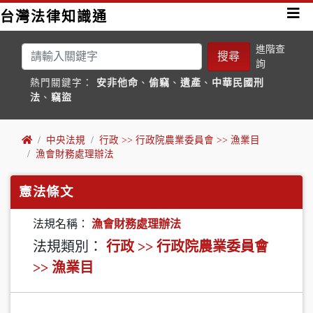
台灣法律知識通
進階查
搜尋
詢
熱門關鍵字：
安非他命
、
偷竊
、
遺產
、
中華民國刑
法
、
竊盜
中央法規
行政 >> 行政院農業委員會 >> 漁業目
漁會財務處理辦法
憲法條文
法規名稱：
漁會財務處理辦法
法規類別：
行政 >> 行政院農業委員會
>> 漁業目