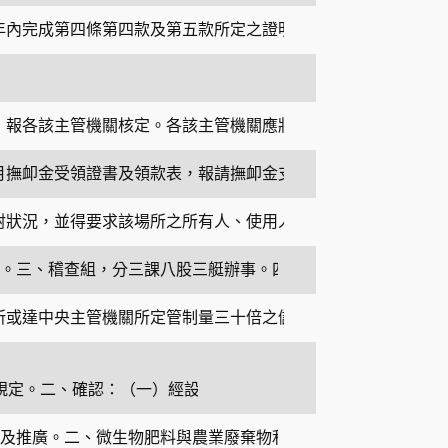
年內完成第四條第四款及第五款所定之證明，併同第八條第一項
，報各該主管機關核定。各該主管機關應將組織規程準則及各學
月撫卹金受領證書及領款表，報請撫卹金支給機構換發或予以註
射狀況，並得要求該場所之所有人、使用人、管理人或其他代表
。三、稽查組，分三課八股三艇辦事。四、儀檢組，分三課九股
所或達中央主管機關所定管制量三十倍之儲存、販賣場所，違反
規定。二、確認：（一）經設計者確認適用於0區之設備，依所標
及推廣。二、微生物肥料與農業廢棄物利用、農田地力改善之研