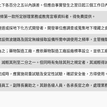
上下各百分之五以內誤差。但應自事實發生之翌日起三個工作日
條第一款所定辦理業務或教育宣導資料者，得免費提供。
隧道或採地下化方式開發者，開發單位應調查或蒐集地下埋藏之
建設微波鏈路及固定無線接取設備所需申請使用之頻率，主管機
為之；藥物製造工廠，應依藥物製造工廠設廠標準設立，並依工
，減輕其刑至二分之一。但同時有免除其刑之規定者，其減輕得
完成時，應實施荷重試驗及安定性試驗，確認安全後，方得使用
屬員工，副隊長襄助之。其餘各級人員，各承長官之命，處理業