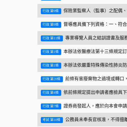
保險業監察人（監事）之配偶、
行政 第9條
督導應具備下列資格：一、符合
行政 第9條
專業導覽人員之結訓證書及服
行政 第11條
本辦法依醫療法第十三條規定訂
行政 第1條
本辦法依嚴重特殊傳染性肺炎防
行政 第1條
前條有害廢棄物之過境或轉口
行政 第20條
依前條規定提出申請者應檢具下
行政 第4條
證券商發起人，應於向本會申請
行政 第7條
公務員未奉長官核准，不得擅
考試 第10條