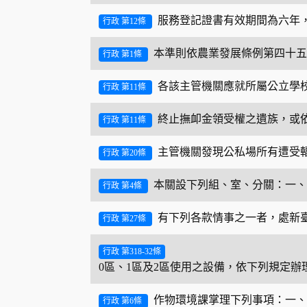
服務登記證書有效期間為六年
行政 第12條
本準則依農業發展條例第四十五
行政 第1條
各該主管機關應就所屬公立學
行政 第11條
終止撫卹金領受權之遺族，或
行政 第11條
主管機關發現公私場所有遭受
行政 第20條
本關設下列組、室、分關：一、
行政 第4條
有下列各款情事之一者，處新
行政 第27條
行政 第318-32條
0區、1區及2區使用之設備，依下列規定
作物環境課掌理下列事項：一、
行政 第6條