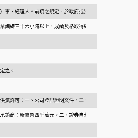
）事、經理人。前項之規定，於政府或法人之自然人代表亦適用
業訓練三十六小時以上，成績及格取得結訓證明。三、從事所督
定之。
供氣許可：一、公司登記證明文件。二、負責人身分證明文件。
承銷商：新臺幣四千萬元。二、證券自營商：新臺幣一千萬元。