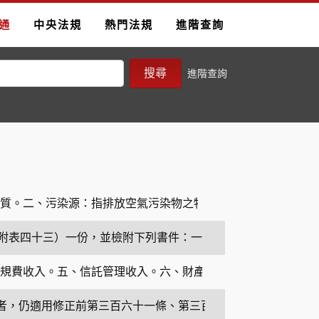
通
中央法規
熱門法規
進階查詢
搜尋
進階查詢
質。二、污染源：指排放空氣污染物之物理或化學操作單元，其
附表四十三）一份，並檢附下列書件：一、製造設施型式檢查合
、規費收入。五、信託管理收入。六、財產收入。七、營業盈餘
者，仍適用修正前第三百六十一條、第三百六十七條規定。