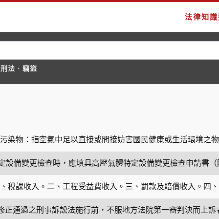
法律知識
國刑法
、
竊盜
污染物：指空氣中足以直接或間接妨害國民健康或生活環境之物
定設備變更檢查時，應填具高壓氣體特定設備變更檢查申請書（
：一、稅課收入。二、工程受益費收入。三、罰款及賠償收入。四
修正通過之刑事訴訟法施行前，不服地方法院第一審判決而上訴