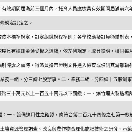
，有效期間屆滿前三個月內，托育人員應檢具有效期間屆滿前六
條規定訂定之。
校依本標準規定，訂定組織規程準則；各學校應擬訂員額編制表
依序具有撫卹金領受權之遺族，依左列規定，取具證明，檢同每
輻射曝露之虞時，得派員攜帶證明文件進入檢查或偵測其游離輻
業務一組，分三課七股辦事。二、業務二組，分四課十五股辦事
臺幣三十萬元以上一百五十萬元以下罰鍰：一、爆竹煙火製造場
辦理：一、設備適用性之確認，應符合第二百九十四條之七第一款
土壤資源管理調查、改良與農作物合理化施肥技術之研發、示範