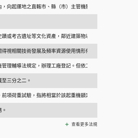
內，向起運地之直轄市、縣（市）主管機關申報實際運送數量。
史蹟或考古遺址等文化資產，鄰近建築物以及行經地區之河道、
關得視相關技術發展及頻率資源使用情形依規定核配之。經營者
廠管理輔導法規定，辦理工廠登記。但依工廠管理輔導法規定免
減至三分之二。
。前項荷重試驗，指將相當於該起重機額定荷重一點二五倍之荷
務。
查看更多法規