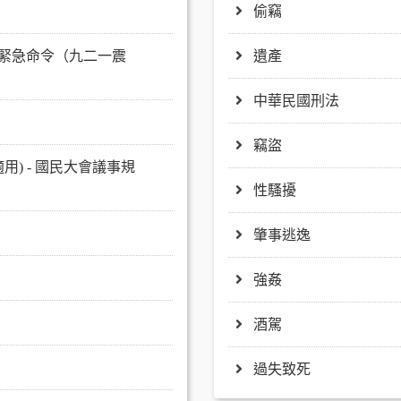
偷竊
統緊急命令（九二一震
遺產
中華民國刑法
竊盜
) - 國民大會議事規
性騷擾
肇事逃逸
強姦
酒駕
過失致死