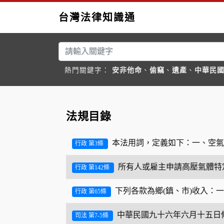
台灣法律知識通
熱門關鍵字：
安非他命
、
偷竊
、
遺產
、
中華民
法規目錄
本法用詞，定義如下：一、空氣
行政 第3條
所有人或雇主申請高壓氣體特
行政 第142條
下列各款為鄉(鎮、市)收入
行政 第65條
中華民國九十六年六月十五日
司法 第7-5條