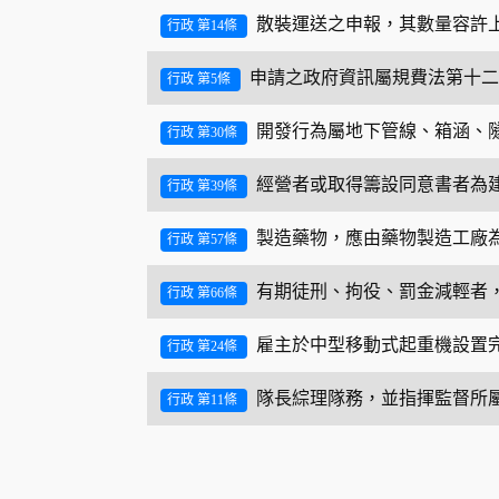
散裝運送之申報，其數量容許
行政 第14條
申請之政府資訊屬規費法第十二
行政 第5條
開發行為屬地下管線、箱涵、
行政 第30條
經營者或取得籌設同意書者為
行政 第39條
製造藥物，應由藥物製造工廠
行政 第57條
有期徒刑、拘役、罰金減輕者
行政 第66條
雇主於中型移動式起重機設置
行政 第24條
隊長綜理隊務，並指揮監督所
行政 第11條