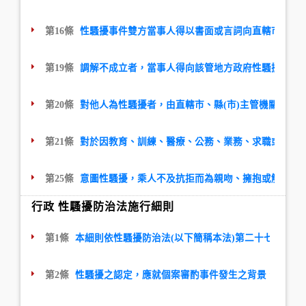
第16條
性騷擾事件雙方當事人得以書面或言詞向直轄市、縣
第19條
調解不成立者，當事人得向該管地方政府性騷擾防治
第20條
對他人為性騷擾者，由直轄市、縣(市)主管機關處新
第21條
對於因教育、訓練、醫療、公務、業務、求職或其他
第25條
意圖性騷擾，乘人不及抗拒而為親吻、擁抱或觸摸其
行政 性騷擾防治法施行細則
第1條
本細則依性騷擾防治法(以下簡稱本法)第二十七條規定
第2條
性騷擾之認定，應就個案審酌事件發生之背景、環境、