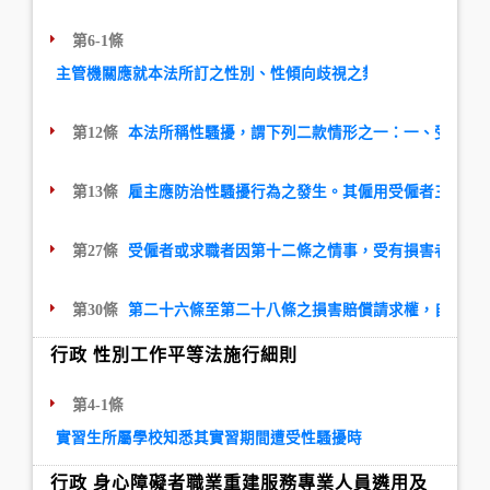
第6-1條
主管機關應就本法所訂之性別、性傾向歧視之禁止、性騷擾之防
第12條
本法所稱性騷擾，謂下列二款情形之一：一、受僱者
第13條
雇主應防治性騷擾行為之發生。其僱用受僱者三十人
第27條
受僱者或求職者因第十二條之情事，受有損害者，由
第30條
第二十六條至第二十八條之損害賠償請求權，自請求
行政 性別工作平等法施行細則
第4-1條
實習生所屬學校知悉其實習期間遭受性騷擾時，所屬學校應督促
行政 身心障礙者職業重建服務專業人員遴用及