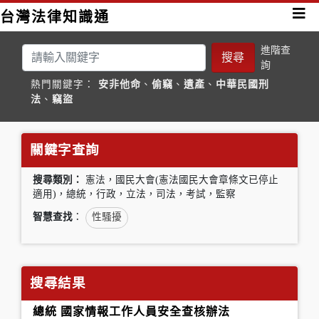
台灣法律知識通
進階查
搜尋
詢
熱門關鍵字：
安非他命
、
偷竊
、
遺產
、
中華民國刑
法
、
竊盜
關鍵字查詢
搜尋類別：
憲法，國民大會(憲法國民大會章條文已停止
適用)，總統，行政，立法，司法，考試，監察
智慧查找
：
性騷擾
搜尋結果
總統 國家情報工作人員安全查核辦法