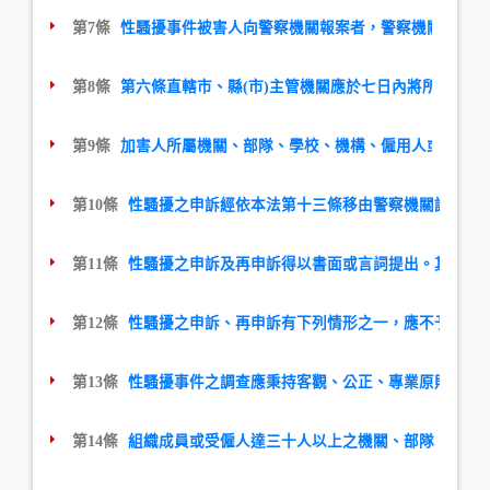
第7條
性騷擾事件被害人向警察機關報案者，警察機關應依職
第8條
第六條直轄市、縣(市)主管機關應於七日內將所接獲
第9條
加害人所屬機關、部隊、學校、機構、僱用人或性騷擾
第10條
性騷擾之申訴經依本法第十三條移由警察機關調查者
第11條
性騷擾之申訴及再申訴得以書面或言詞提出。其以言
第12條
性騷擾之申訴、再申訴有下列情形之一，應不予受理
第13條
性騷擾事件之調查應秉持客觀、公正、專業原則，給
第14條
組織成員或受僱人達三十人以上之機關、部隊、學校