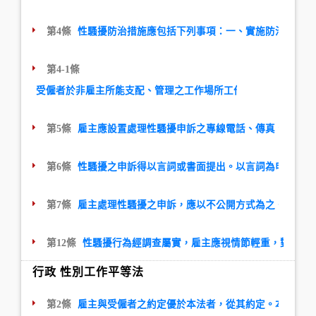
第4條
性騷擾防治措施應包括下列事項：一、實施防治性騷擾
第4-1條
受僱者於非雇主所能支配、管理之工作場所工作者，雇主應為工
第5條
雇主應設置處理性騷擾申訴之專線電話、傳真、專用信
第6條
性騷擾之申訴得以言詞或書面提出。以言詞為申訴者，
第7條
雇主處理性騷擾之申訴，應以不公開方式為之。雇主為
第12條
性騷擾行為經調查屬實，雇主應視情節輕重，對申訴
行政 性別工作平等法
第2條
雇主與受僱者之約定優於本法者，從其約定。本法於公