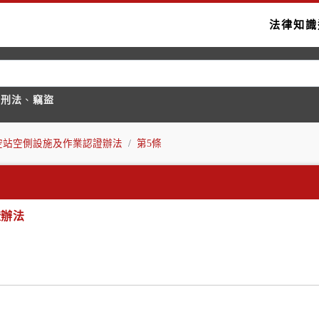
法律知識
國刑法
、
竊盜
空站空側設施及作業認證辦法
第5條
證辦法