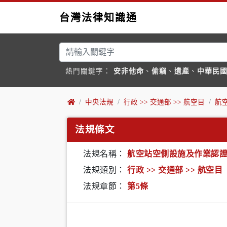
台灣法律知識通
熱門關鍵字：
安非他命
、
偷竊
、
遺產
、
中華民
中央法規
行政 >> 交通部 >> 航空目
航
法規條文
法規名稱：
航空站空側設施及作業認
法規類別：
行政 >> 交通部 >> 航空目
法規章節：
第5條