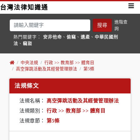
台灣法律知識通
進階查
搜尋
詢
熱門關鍵字：
安非他命
、
偷竊
、
遺產
、
中華民國刑
法
、
竊盜
中央法規
行政 >> 教育部 >> 體育目
高空彈跳活動及其經營管理辦法
第5條
法規條文
法規名稱：
高空彈跳活動及其經營管理辦法
法規類別：
行政 >> 教育部 >> 體育目
法規章節：
第5條