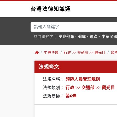
台灣法律知識通
熱門關鍵字：
安非他命
、
偷竊
、
遺產
、
中華民
中央法規
行政 >> 交通部 >> 觀光目
領
法規條文
法規名稱：
領隊人員管理規則
法規類別：
行政 >> 交通部 >> 觀光目
法規章節：
第6條