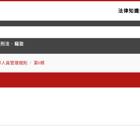
法律知識
國刑法
、
竊盜
隊人員管理規則
第6條