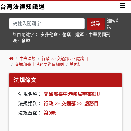
台灣法律知識通
進階查
搜尋
詢
熱門關鍵字：
安非他命
、
偷竊
、
遺產
、
中華民國刑
法
、
竊盜
中央法規
行政 >> 交通部 >> 處務目
交通部臺中港務局辦事細則
第9條
法規條文
法規名稱：
交通部臺中港務局辦事細則
法規類別：
行政 >> 交通部 >> 處務目
法規章節：
第9條