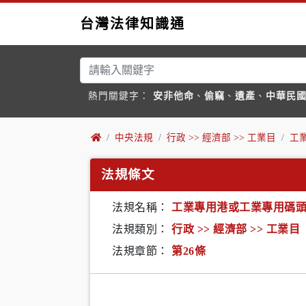
台灣法律知識通
熱門關鍵字：
安非他命
、
偷竊
、
遺產
、
中華民
中央法規
行政 >> 經濟部 >> 工業目
工
法規條文
法規名稱：
工業專用港或工業專用碼
法規類別：
行政 >> 經濟部 >> 工業目
法規章節：
第26條