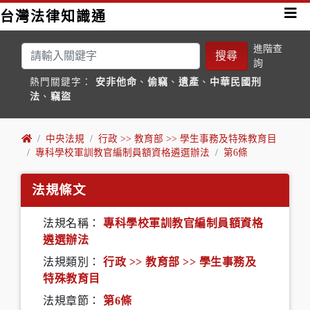
台灣法律知識通
進階查
搜尋
詢
熱門關鍵字：
安非他命
、
偷竊
、
遺產
、
中華民國刑
法
、
竊盜
中央法規
行政 >> 教育部 >> 學生事務及特殊教育目
專科學校軍訓教官編制員額資格遴選辦法
第6條
法規條文
法規名稱：
專科學校軍訓教官編制員額資格
遴選辦法
法規類別：
行政 >> 教育部 >> 學生事務及
特殊教育目
法規章節：
第6條