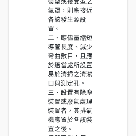
裝型或接受型之
氣罩，則應接近
各該發生源設
置。
二、應儘量縮短
導管長度、減少
彎曲數目，且應
於適當處所設置
易於清掃之清潔
口與測定孔。
三、設置有除塵
裝置或廢氣處理
裝置者，其排氣
機應置於各該裝
置之後。