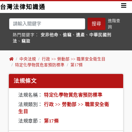
台灣法律知識通
進階查
搜尋
詢
熱門關鍵字：
安非他命
、
偷竊
、
遺產
、
中華民國刑
法
、
竊盜
中央法規
行政 >> 勞動部 >> 職業安全衛生目
特定化學物質危害預防標準
第17條
法規條文
法規名稱：
特定化學物質危害預防標準
法規類別：
行政 >> 勞動部 >> 職業安全衛
生目
法規章節：
第17條