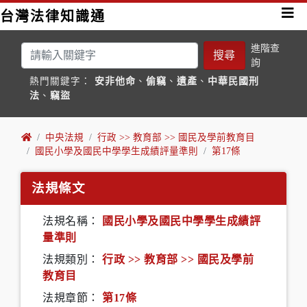
台灣法律知識通
進階查
搜尋
詢
熱門關鍵字：
安非他命
、
偷竊
、
遺產
、
中華民國刑
法
、
竊盜
中央法規
行政 >> 教育部 >> 國民及學前教育目
國民小學及國民中學學生成績評量準則
第17條
法規條文
法規名稱：
國民小學及國民中學學生成績評
量準則
法規類別：
行政 >> 教育部 >> 國民及學前
教育目
法規章節：
第17條