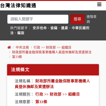
台灣法律知識通
進階查
搜尋
詢
熱門關鍵字：
安非他命
、
偷竊
、
遺產
、
中華民國刑
法
、
竊盜
中央法規
行政 >> 財政部 >> 組織目
財政部所屬金融保險事業機構人員退休撫卹及資遣辦法
第33條
法規條文
法規名稱：
財政部所屬金融保險事業機構人
員退休撫卹及資遣辦法
法規類別：
行政 >> 財政部 >> 組織目
法規章節：
第33條