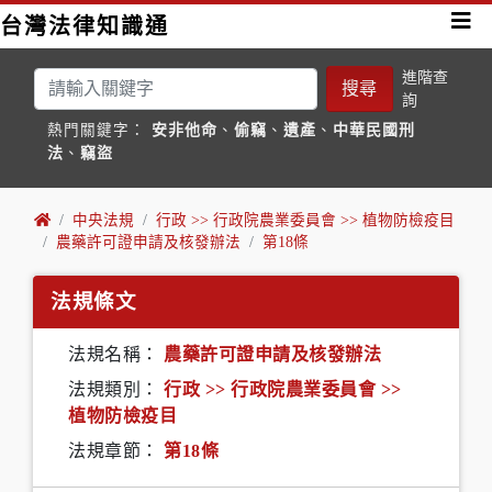
台灣法律知識通
進階查
搜尋
詢
熱門關鍵字：
安非他命
、
偷竊
、
遺產
、
中華民國刑
法
、
竊盜
中央法規
行政 >> 行政院農業委員會 >> 植物防檢疫目
農藥許可證申請及核發辦法
第18條
法規條文
法規名稱：
農藥許可證申請及核發辦法
法規類別：
行政 >> 行政院農業委員會 >>
植物防檢疫目
法規章節：
第18條