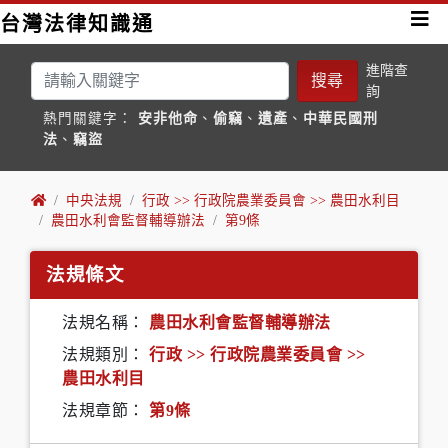
台灣法律知識通
進階查
搜尋
詢
熱門關鍵字：
安非他命
、
偷竊
、
遺產
、
中華民國刑
法
、
竊盜
中央法規
行政 >> 行政院農業委員會 >> 農田水利目
農田水利會監督輔導辦法
第9條
法規條文
法規名稱：
農田水利會監督輔導辦法
法規類別：
行政 >> 行政院農業委員會 >>
農田水利目
法規章節：
第9條