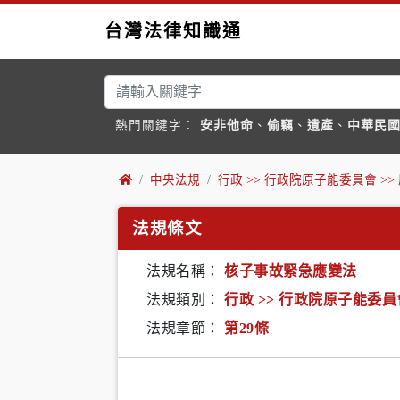
台灣法律知識通
熱門關鍵字：
安非他命
、
偷竊
、
遺產
、
中華民
中央法規
行政 >> 行政院原子能委員會 >>
法規條文
法規名稱：
核子事故緊急應變法
法規類別：
行政 >> 行政院原子能委員
法規章節：
第29條