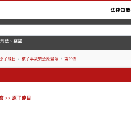
法律知識
國刑法
、
竊盜
 原子能目
核子事故緊急應變法
第29條
會 >> 原子能目