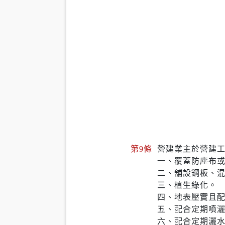
第9條
營建業主於營建
一、覆蓋防塵布
二、舖設鋼板、
三、植生綠化。
四、地表壓實且
五、配合定期噴
六、配合定期灑