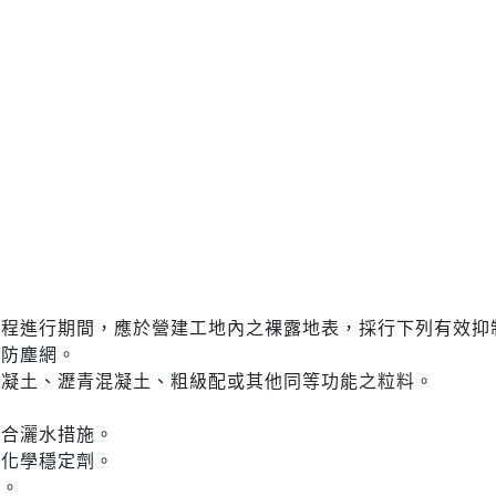
工程進行期間，應於營建工地內之裸露地表，採行下列有效抑
或防塵網。
混凝土、瀝青混凝土、粗級配或其他同等功能之粒料。
配合灑水措施。
灑化學穩定劑。
水。