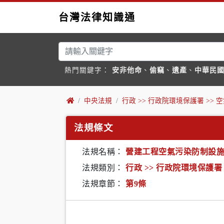
台灣法律知識通
熱門關鍵字：
安非他命
、
偷竊
、
遺產
、
中華民
中央法規
行政 >> 行政院環境保護署 >>
法規條文
法規名稱：
營建工程空氣污染防制設
法規類別：
行政 >> 行政院環境保護署
法規章節：
第9條