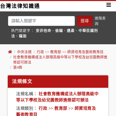
台灣法律知識通
進階查
搜尋
詢
熱門關鍵字：
安非他命
、
偷竊
、
遺產
、
中華民國刑
法
、
竊盜
中央法規
行政 >> 教育部 >> 師資培育及藝術教育目
社會教育機構或法人辦理高級中等以下學校及幼兒園教師進
修認可辦法
第4條
法規條文
法規名稱：
社會教育機構或法人辦理高級中
等以下學校及幼兒園教師進修認可辦法
法規類別：
行政 >> 教育部 >> 師資培育及
藝術教育目